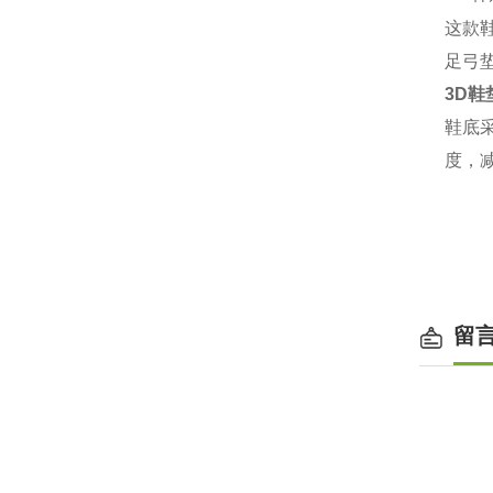
这款
足弓
3D鞋
鞋底
度，
留