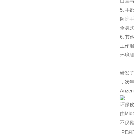
‌口罩
5. 
‌防护
‌全身
6. 其
‌工作
‌环境
研发了
，次年
Anz
环保
由Mi
不仅
PE