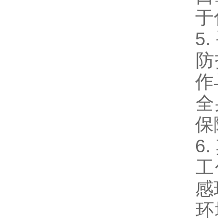
于
5
‌
作
‌
保
6
‌
感
‌