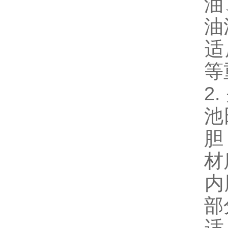
油
油
‌
等
2
池
胆
‌
‌
部