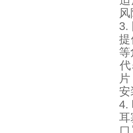
‌
风
3
提
等
‌
片
‌
4
‌
‌