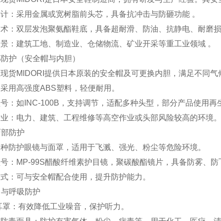
设计‌：采用金属或宽树脂前头芯，具备抗冲击与防砸功能 。
技术‌：双层发泡聚氨酯鞋底，具备超耐滑、防油、抗静电、耐磨
场景‌：建筑工地、制造业、仓储物流、矿业开采等重工业领域 。
头部防护（安全帽与内胆）
现货MIDORI提供日本原装的安全帽及可更换内胆，满足不同
‌：采用高强度ABS塑料，轻便耐用。
型号‌：如INC-100B，支持调节，适配多种头型，部分产品使用
行业‌：电力、建筑、工程维修等高空作业或头部风险较高的环境
眼面部防护
多种防护眼镜与面罩，适用于飞溅、强光、粉尘等危险环境。
型号‌：MP-99S醋酸纤维素护目镜，聚碳酸酯镜片，具备防雾、防
方式‌：可与安全帽配合使用，提升防护能力。
听力与呼吸防护
/耳罩‌：有效降低工业噪音，保护听力。