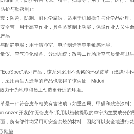
与防毒面具‌：防护有害气体、粉尘、病毒等，用于化工、医疗、清
手部防护与坠落制止
手套‌：防割、防刺、耐化学腐蚀，适用于机械操作与化学品处理
式安全带‌：用于高空作业，具备坠落制止功能，保障作业人员生命
他产品
服与防静电服‌：用于洁净室、电子制造等静电敏感环境。
测量仪、空气净化设备、分烟系统‌：改善工作场所空气质量与卫生
“EcoSpec"系列产品，该系列采用不含铬的环保皮革（燃烧
，采用再生人造革的产品也获得了该认证。Midori
en致力于为地球和员工创造更舒适的环境。
皮革是一种符合皮革相关有害物质（如重金属、甲醛和致癌涂料
dori Anzen开发的“无铬皮革"采用以植物提取的单宁为主要
鞋面，所有部件均采用可安全焚烧的材料，因此可以安全地进行
杯形鞋垫