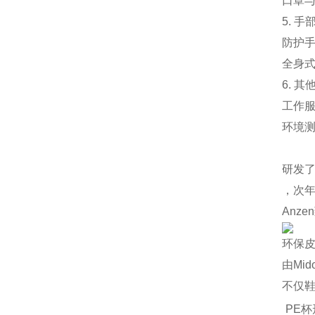
‌口罩
5. 
‌防护
‌全身
6. 其
‌工作
‌环境
研发了
，次年
Anz
环保
由Mi
不仅
PE