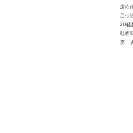
这款
足弓
3D鞋
鞋底
度，