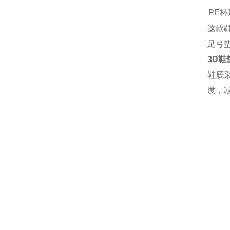
PE
这款
足弓
3D鞋
鞋底
度，