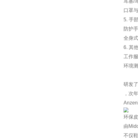
‌耳塞
‌口罩
5. 
‌防护
‌全身
6. 其
‌工作
‌环境
研发了
，次年
Anz
环保
由Mi
不仅