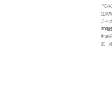
PE
这款
足弓
3D鞋
鞋底
度，