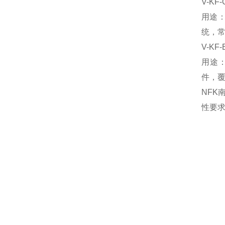
V-KF
用途
统，
V-KF
‌用
件，
NF
性要