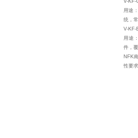
V-KF
用途
统，
V-KF
‌用
件，
NF
性要