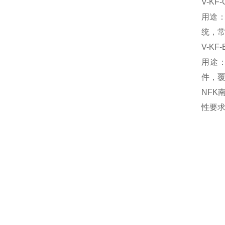
V-KF
用途
统，
V-KF
‌用
件，
NF
性要