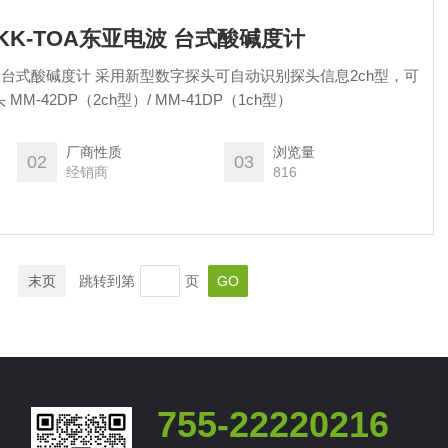
DKK-TOA东亚电波 台式酸碱度计
波 台式酸碱度计 采用新型数字探头可自动识别探头信息2ch型，可
M-42DP（2ch型）/ MM-41DP（1ch型）
厂商性质
浏览量
02
03
经销商
816
末页
跳转到第
页
755-22220216