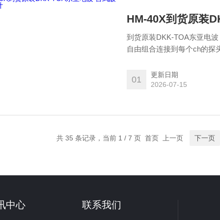
HM-40X到货原装
到货原装DKK-TOA东亚电
自由组合连接到每个ch的探头 M
更新日期
01
2026-07-15
共 35 条记录，当前 1 / 7 页 首页 上一页
下一页
讯中心
联系我们