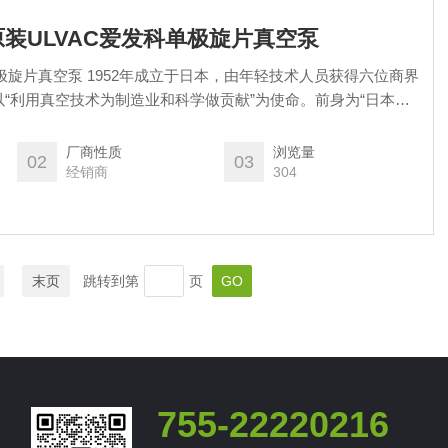
屋原装ULVAC爱发科单极旋片真空泵
极旋片真空泵 1952年成立于日本，由年轻技术人员获得六位商界
“利用真空技术为制造业和科学做贡献”为使命‌。前身为“日本真
命保险、松下电器等六家企业共同投资成立‌。
厂商性质
浏览量
02
03
经销商
304
末页
跳转到第
页
755-22220216