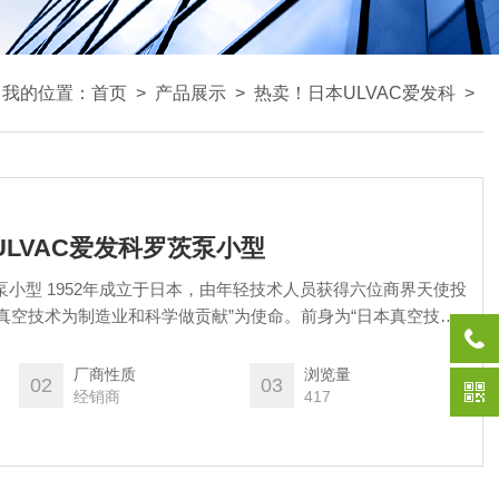
我的位置：
首页
>
产品展示
>
热卖！日本ULVAC爱发科
>
新ULVAC爱发科罗茨泵小型
泵小型 1952年成立于日本，由年轻技术人员获得六位商界天使投
真空技术为制造业和科学做贡献”为使命‌。前身为“日本真空技术
、松下电器等六家企业共同投资成立‌。
厂商性质
浏览量
02
03
经销商
417