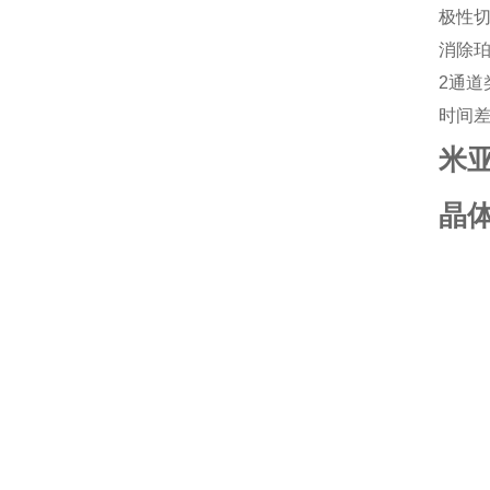
极性切换
消除
2通道
时间
米亚
晶