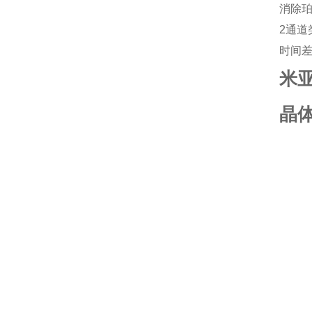
消除
2通道
时间
米亚
晶