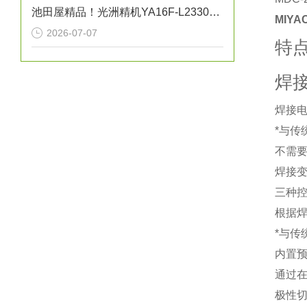
池田屋精品！光洲精机YA16F-L23301自动XY平台技术参数与应用解析
MIYA
2026-07-07
特
焊
焊接电
*与传
不需
焊接
三种
根据焊
*与传
内置
通过
极性切换