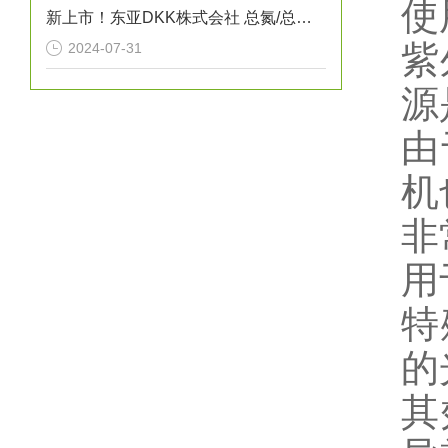
使
新上市！东亚DKK株式会社 总氮/总磷/COD自动测定装置“NPW-400型”
紫
2024-07-31
源
由
机
非
用
特
的
其