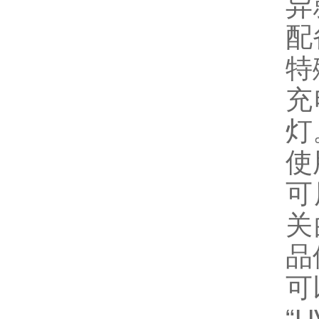
异
配
特
充
灯
使
可
关
品
可