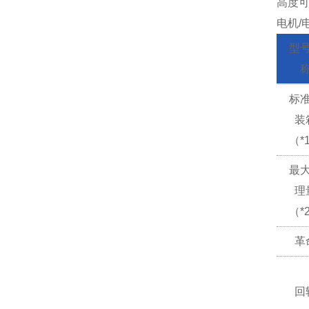
高度
电机/
型
标
装
（*
最
理
（*
革
回