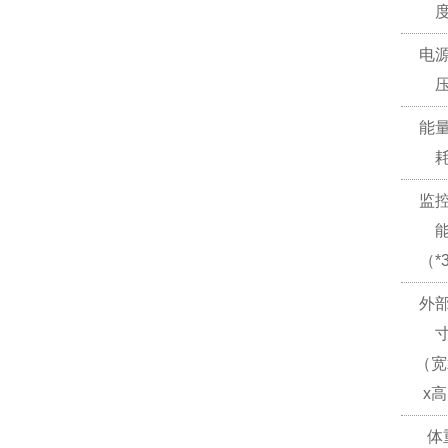
电
能
监
（*
外
（宽
x
体