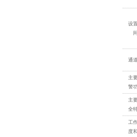
设
通
主
警
主
全
工
度