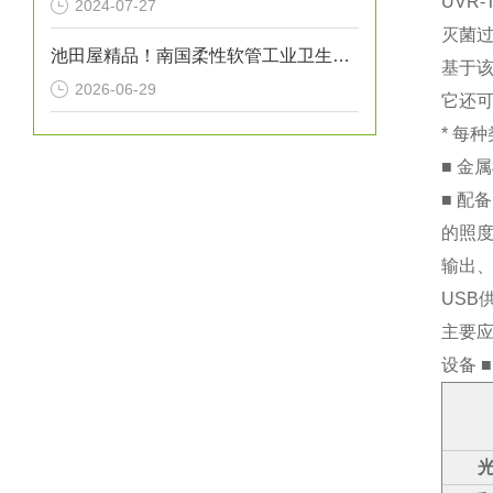
UVR-
2024-07-27
灭菌
池田屋精品！南国柔性软管工业卫生级法兰型软管 NK-1800SA 参数介绍
基于
2026-06-29
它还
*
每种
■ 金
■ 配
的照度
输出、
USB
主要
设备 
光