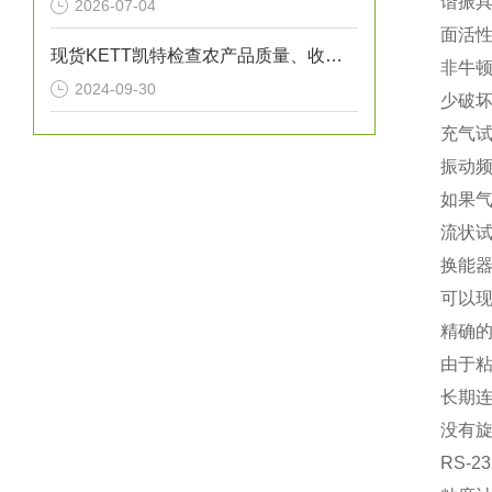
谐振具
2026-07-04
面活
现货KETT凯特检查农产品质量、收粮时！《软卡尔顿》
非牛
2024-09-30
少破
充气
振动频
如果气
流状
换能器
可以
精确
由于粘
长期
没有旋
RS-2