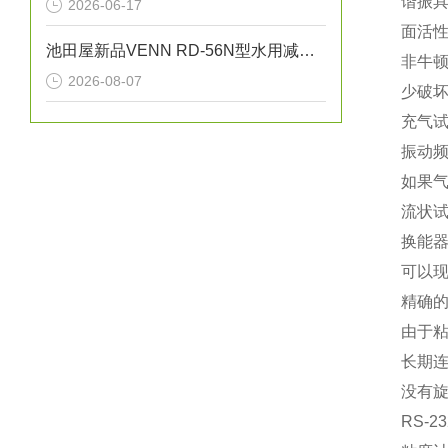
谐振具
2026-06-17
面活
池田屋新品VENN RD-56N型水用减压阀RD56N-F-L25正式发布
非牛
2026-08-07
少破
充气
振动频
如果气
流状
换能器
可以
精确
由于粘
长期
没有旋
RS-2