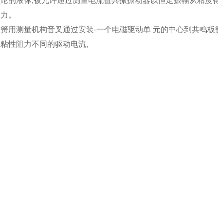
理论的液体,被允许通过测量电流值共振振动器以恒定振幅从粘度
阻力。
簧用测量机构音叉通过安装-一个电磁驱动单 元的中心到共鸣板
粘性阻力不同的驱动电流,