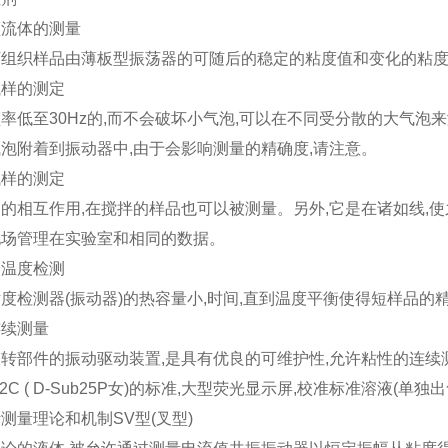
顿流体的测量
坏组织样品由薄板型振荡器的可随后的稳定的粘度值和变化的粘
试样的测定
率低至30Hz的,而不会破坏小气泡,可以在不同受分散的大气泡
泡附着到振动器中,由于会影响测量的精确度,请注意。
试样的测定
的相互作用,在搅拌的样品也可以被测量。另外,它是在诸如线,
现场管理在实验室和相同的数据。
的温度检测
度检测器(振动器)的热容量小,时间,直到温度平衡使得短样品的
连续测量
转部件的振动驱动装置,是具有优良的可维护性,允许粘性的连续
32C ( D-Sub25P女)的标准,大型荧光显示屏,校准标准溶液(单独出
测量理论和机制SV型(叉型)