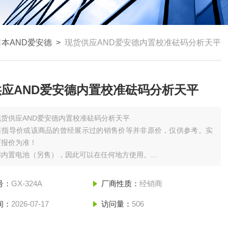
日本AND爱安德
>
现货供应AND爱安德内置校准砝码分析天平
应AND爱安德内置校准砝码分析天平
现货供应AND爱安德内置校准砝码分析天平
售指导价或该商品的曾经展示过的销售价等并非原价，仅供参考。实
厂报价为准！
用内置电池（另售），因此可以在任何地方使用。
/ EK-200i / EK-300i / EK-410i / EK-610i 为圆板
号：
GX-324A
厂商性质：
经销商
间：
2026-07-17
访问量：
506