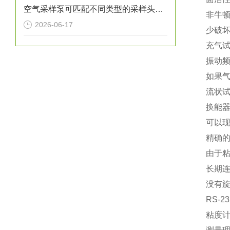
空气采样泵可匹配不同类型的采样头和检测目标
非牛
2026-06-17
少破
充气
振动频
如果气
流状
换能器
可以
精确
由于粘
长期
没有旋
RS-2
粘度计