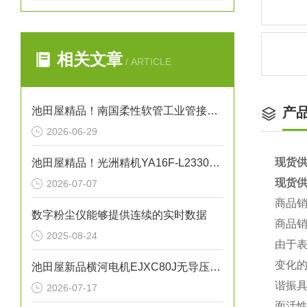
相关文章
/ ARTICLE
池田屋精品！南国柔性软管工业管接头式氟树脂软管 NK-FJS-A 参数介绍
产
2026-06-29
现货供
池田屋精品！光洲精机YA16F-L23301自动XY平台技术参数与应用解析
现货供
2026-07-07
商品
数字粉尘仪能够提供连续的实时数据
商品
2025-08-24
由于
变化
池田屋新品横河电机EJXC80J无导压管式隔膜密封系统
谐振具
2026-07-17
面活