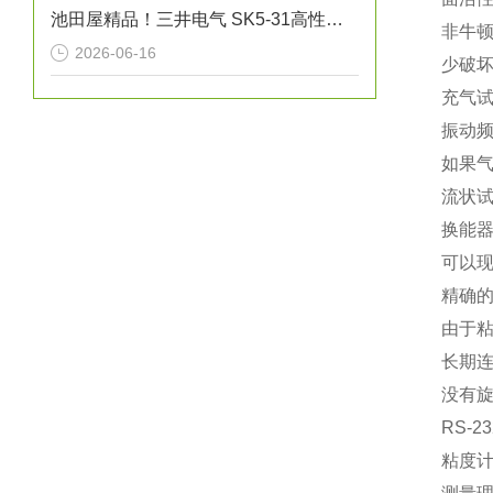
池田屋精品！三井电气 SK5-31高性能单据打印机 参数介绍
非牛
2026-06-16
少破
充气
振动频
如果气
流状
换能器
可以
精确
由于粘
长期
没有旋
RS-2
粘度计