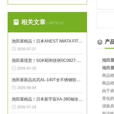
相关文章
/ ARTICLE
池田屋精品！日本ANEST IWATA FIT13064B无油活塞式空压机
产
2026-07-27
池田屋
池田屋现货！SGK昭和技研0C0827-25A旋转接头
池田屋
2026-07-15
商品
池田屋新品吉武AL-140T全不锈钢软密封安全泄压阀正式发布
商品
2026-08-04
由于
变化
池田屋精品！日本新宇宙XA-380袖珍型可燃气体探测器
谐振具
2026-07-24
面活