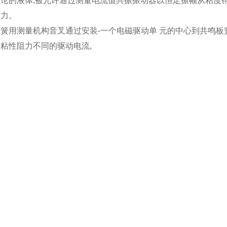
理论的液体,被允许通过测量电流值共振振动器以恒定振幅从粘度
阻力。
簧用测量机构音叉通过安装-一个电磁驱动单 元的中心到共鸣板
粘性阻力不同的驱动电流,