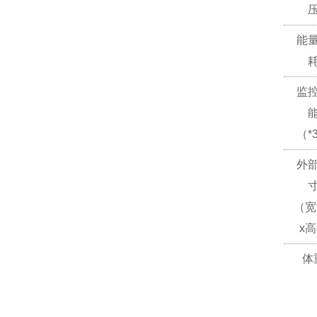
能
监
（*
外
（宽
x
体