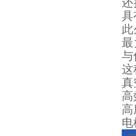
还
具
此
最
与
这
真
高
高
电
型