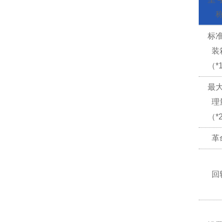
标
装
（*
最
理
（*
革
回