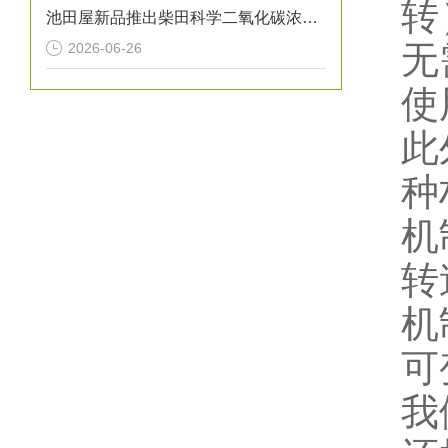
转
池田屋新品推出柴田科学二氧化碳浓度增加测试装置 CD-02S 参数介绍
无
2026-06-26
使
此
种
机
转
机
可
我