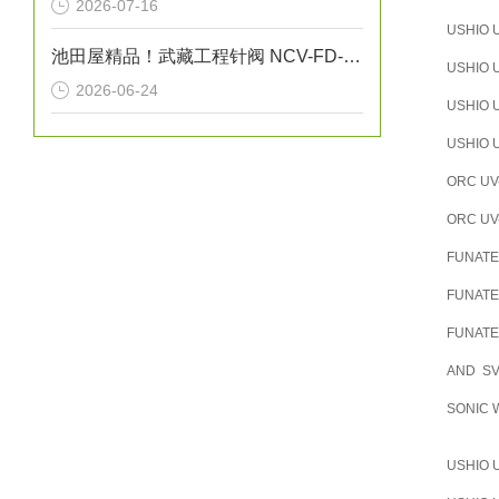
2026-07-16
USHIO 
池田屋精品！武藏工程针阀 NCV-FD-1 参数介绍
USHIO 
2026-06-24
USHIO 
USHIO
ORC U
ORC U
FUNAT
FUNAT
FUNAT
AND S
SONIC 
USHIO 