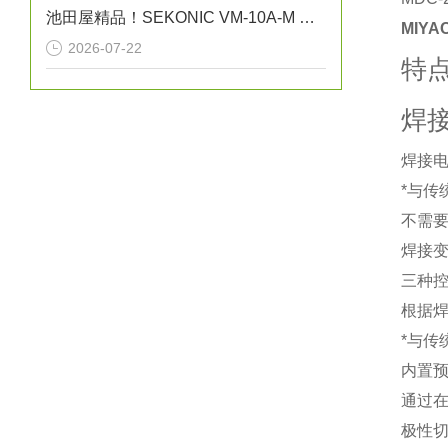
池田屋精品！SEKONIC VM-10A-M 振动式粘度计
MIYA
2026-07-22
特
焊
焊接电
*与传
不需
焊接
三种
根据焊
*与传
内置
通过
极性切换