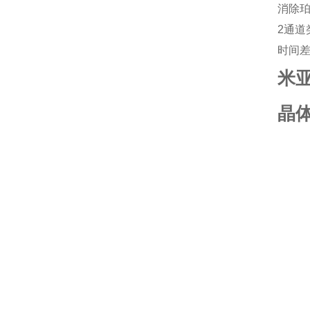
消除
2通道
时间
米亚
晶