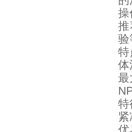
的
操
推
验
特
体
最
NP
特
紧
优