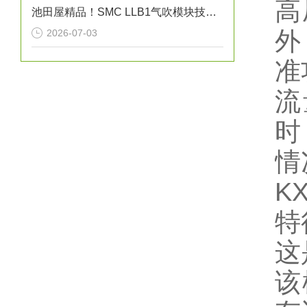
高
池田屋精品！SMC LLB1气吹模块技术参数与应用解析
外
2026-07-03
准
流
时
情
KX
特
这
该