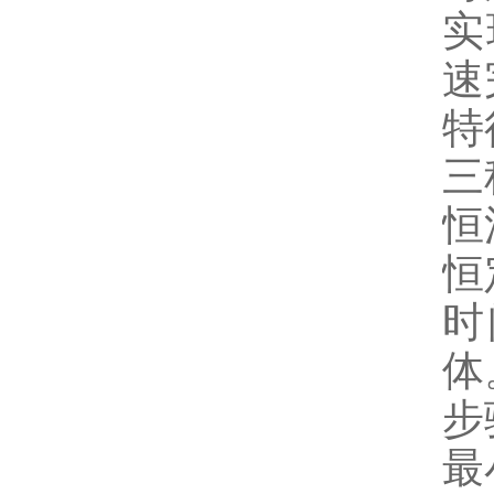
实
速
特
三
恒
恒
时
体
步
最