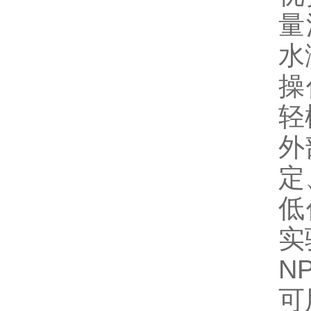
量
水
操
轻
外
定
低
实
NP
可