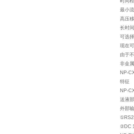
时间程
最小流
高压移
长时间
可选择
现在
由于
非金
NP-C
特征
NP-
送液
外部
①RS2
②DC 