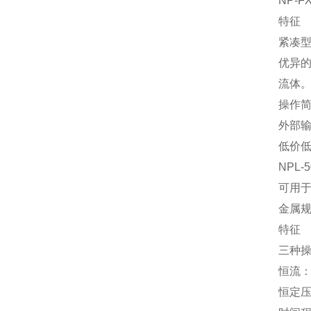
NP-FX
特征
紧凑
优异
流体
操作
外部输
低价
NPL-5
可用
金属
特征
三种
恒流
恒定