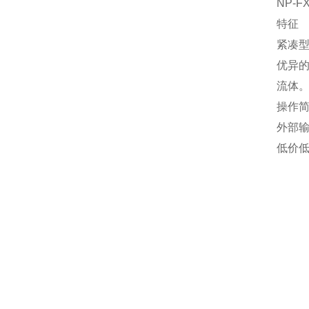
NP-FX
特征
紧凑
优异
流体
操作
外部输
低价