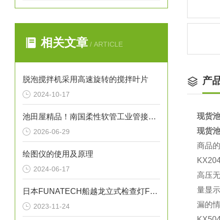
相关文章
/ ARTICLE
脱泡搅拌机采用高速旋转的搅拌叶片
产
2024-10-17
现货池
池田屋精品！南国柔性软管工业管接头式氟树脂软管 NK-FJS-A 参数介绍
现货池
2026-06-29
商品
绘图仪的使用及原理
KX20
2024-06-17
高压无
量显示
日本FUNATECH船越龙立式检查灯FY-18N原装全新
漏的
2023-11-24
KX50