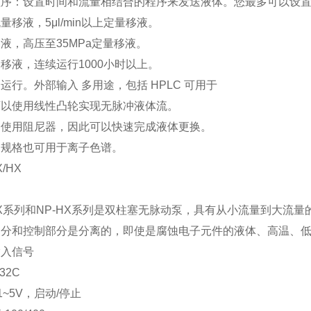
序：设置时间和流量相结合的程序来发送液体。您最多可以设置并保
量移液，5μl/min以上定量移液。
液，高压至35MPa定量移液。
移液，连续运行1000小时以上。
运行。外部输入 多用途，包括 HPLC 可用于
可以使用线性凸轮实现无脉冲液体流。
不使用阻尼器，因此可以快速完成液体更换。
属规格也可用于离子色谱。
X/HX
CX系列和NP-HX系列是双柱塞无脉动泵，具有从小流量到大流量
部分和控制部分是分离的，即使是腐蚀电子元件的液体、高温、
输入信号
32C
1~5V，启动/停止