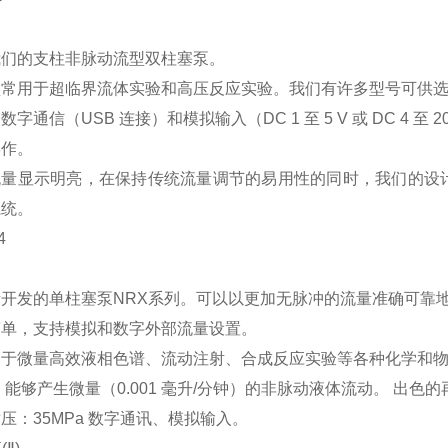
我们的支柱非脉动流型双柱塞泵。
型常用于超临界流体实验和高压反应实验。我们有许多型号可供
数字通信（USB 连接）和模拟输入（DC 1 至 5 V 或 DC 4 至
操作。
D流量显示明亮，在保持传统流量调节的易用性的同时，我们的设
系统。
4
开发的单柱塞泵NRX系列。可以以更加无脉冲的流量准确可靠
简单，支持模拟和数字外部流量设置。
用于微量高效液相色谱、流动注射、合成反应实验等各种化学和
 能够产生微量（0.001 毫升/分钟）的非脉动液体流动。 出
压：35MPa 数字通讯、模拟输入。