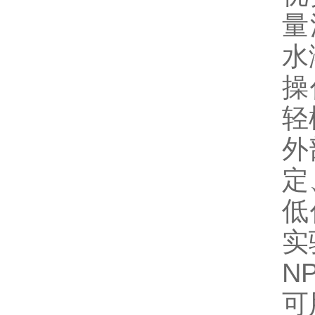
量
水
操
轻
外
定
低
实
NP
可