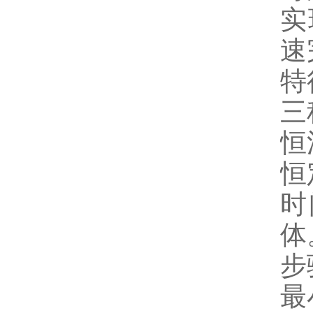
实
速
特
三
恒
恒
时
体
步
最