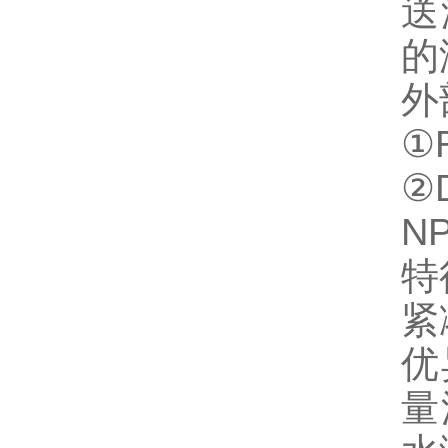
送
的
外
①
②
NP
特
紧
优
量