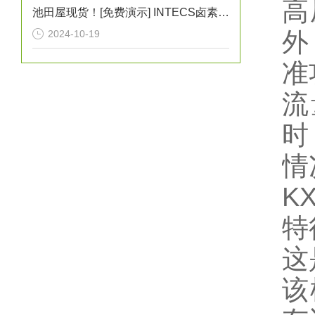
高
池田屋现货！[免费演示] INTECS卤素灯UIH-3D灰尘照射检测灯
外
2024-10-19
准
流
时
情
KX
特
这
该