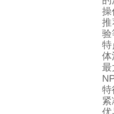
的
操
推
验
特
体
最
NP
特
紧
优