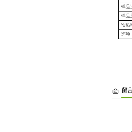
样品
样品
预热
选项
留