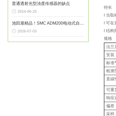
普通透射光型浊度传感器的缺点
特长
2024-06-25
l 当
l 可在
池田屋精品！SMC ADM200电动式自动排水阀技术参数与应用解析
l 结
2026-07-03
规格
法兰
安装
标准
检测
直線
可重
响应
偏差
采样