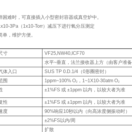
取样困难时，可直接插入小型密封容器或真空炉中。
1x10-3Pa（1x10-Torr）减压下进行氧分压测定
构简单，维护方便。
尺寸
VF25,NW40,ICF70
水平~垂直，法兰接收器上方（由客户准
气体入口
SUS TP 0.D.1/4（0形圈密封）
范围
1ppm~100% O₂，1~1X10-30atm O₂
性
±1%FS 或 ±1ppm 以内，以较大者为准
复性
±1%FS 或 ±1ppm 以内，以较大者为准
速度
90%响应10秒以内（向高浓度侧振动时）
±2%FS以内/周
扩散