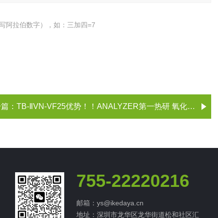
写阿拉伯数字），如：三加四=7
一篇：
TB-ⅡVN-VF25优势！！ANALYZER第一热研 氧化锆O₂传感器
755-22220216
邮箱：ys@ikedaya.cn
地址：深圳市龙华区龙华街道松和社区汇