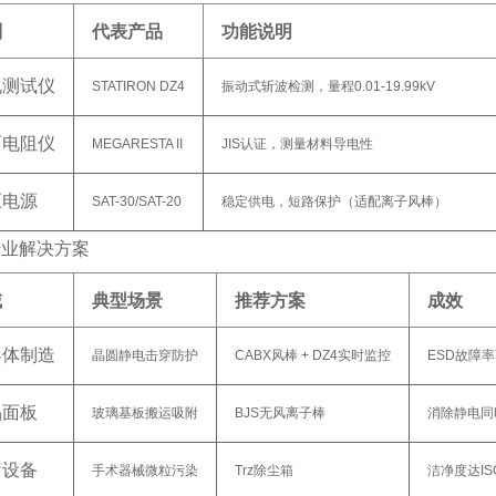
别
代表产品
功能说明
电测试仪
STATIRON DZ4
振动式斩波检测，量程0.01-19.99kV
面电阻仪
MEGARESTA II
JIS认证，测量材料导电性
压电源
SAT-30/SAT-20
稳定供电，短路保护（适配离子风棒）
行业解决方案
域
典型场景
推荐方案
成效
导体制造
晶圆静电击穿防护
CABX风棒 + DZ4实时监控
ESD故障率
晶面板
玻璃基板搬运吸附
BJS无风离子棒
消除静电同
疗设备
手术器械微粒污染
Trz
除尘箱
洁净度达ISO