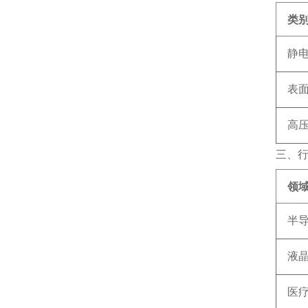
类
静
表
高
三、
领
半
液
医