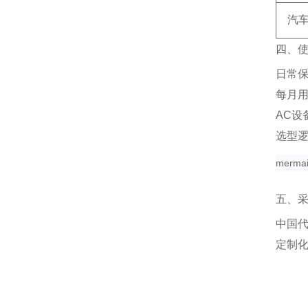
汽
四、
日常
每月
AC设
选型
merma
五、
中国
定制