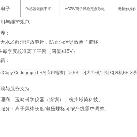
车电子
传感器装配干扰
AGZⅣ离子风枪定点除电
无接触操作
使用与维护规范
保养
‌：
用无水乙醇清洁放电针，防止油污导致离子偏移
备每季度校准离子平衡（阈值±15V）
逻辑
‌：
idCopy Codegraph LRA[应用需求] --> BB -->|大面积产线| C[风机BF-X系列
采购与服务支持
代理商
‌：玉崎科学仪器（深圳）、杭州域势科技。
化服务
‌：离子风棒长度/电压规格可按产线需求调整
。