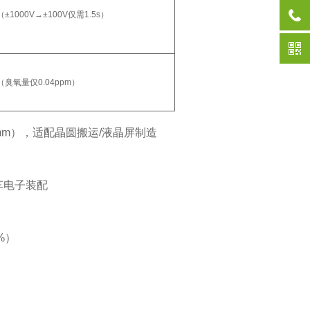
000V→±100V仅需1.5s）
氧量仅0.04ppm）
00mm），适配晶圆搬运/液晶屏制造
车电子装配
%）