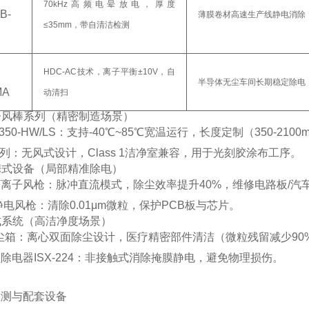
70kHz高频电晕放电，厚度
B-
薄膜卷材高速生产线静电消除（±1
≤35mm，带自清洁检测
HDC-AC技术，离子平衡±10V，自
半导体无尘车间长期稳定除电（臭
MA
动清扫
离子风棒系列（精密制造场景）
350-HW/LS
‌：支持-40℃~85℃宽温运行，长度定制（350-21
系列
‌：无风式设计，Class 1洁净室兼容，用于光刻胶涂布工序。
便携式设备（局部精准除电）
Ⅳ离子风枪
‌：脉冲直流模式，除尘效率提升40%，维修电路板/汽
5静电风枪
‌：清除0.01μm微粒，保护PCB板与芯片。
集成系统（高洁净度场景）
尘箱
‌：离心双面除尘设计，医疗精密部件清洁（微粒残留减少90
除电器ISX-224
‌：非接触式消除掩膜静电，避免物理损伤。
检测与配套设备