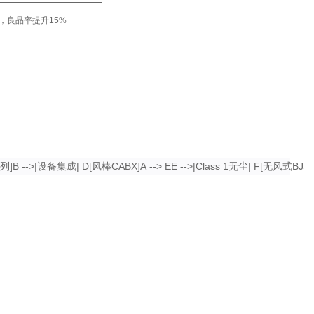
，良品率提升15%
]B -->|设备集成| D[风棒CABX]A --> EE -->|Class 1无尘| F[无风式BJS]