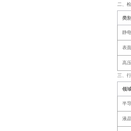
二、
类
静
表
高
三、
领
半
液