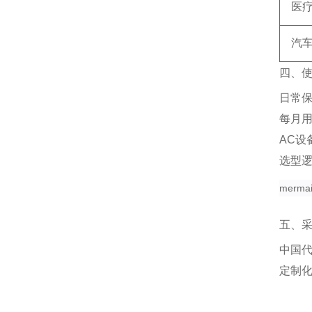
医
汽
四、
日常
每月
AC设
选型
merma
五、
中国
定制