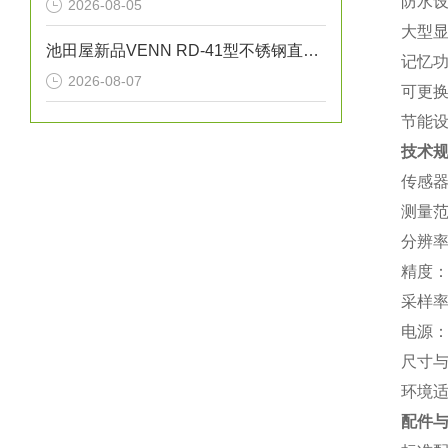
‌防水
2026-08-05
‌大型
池田屋新品VENN RD-41型不锈钢直动式蒸汽减压阀RD41-D-M25正式发布
‌记忆
2026-08-07
‌可更
‌节能
技术
‌传感
‌测量范
‌分辨率
‌精度‌
‌采样
‌电源
‌尺寸
‌环境
配件