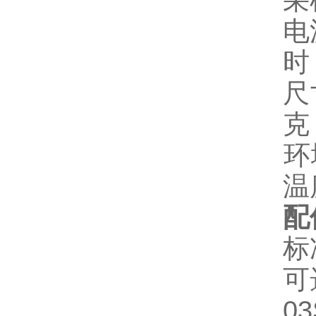
‌
‌
时
‌
克
‌
温
配
‌
‌
0