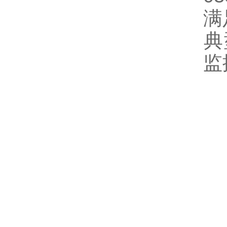
满
‌
监