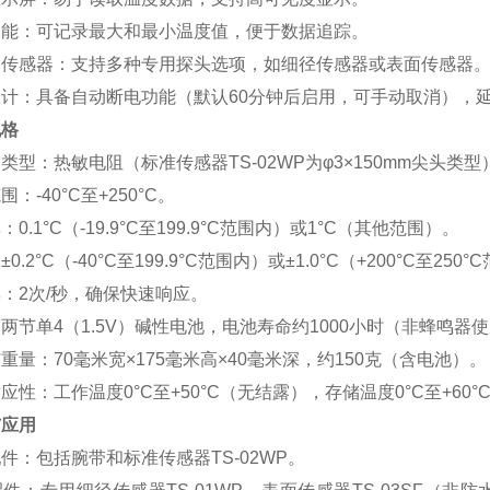
功能‌：可记录最大和最小温度值，便于数据追踪。
换传感器‌：支持多种专用探头选项，如细径传感器或表面传感器
设计‌：具备自动断电功能（默认60分钟后启用，可手动取消），
规格
器类型‌：热敏电阻（标准传感器TS-02WP为φ3×150mm尖头类型
围‌：-40°C至+250°C。
‌：0.1°C（-19.9°C至199.9°C范围内）或1°C（其他范围）。
：±0.2°C（-40°C至199.9°C范围内）或±1.0°C（+200°C至250
率‌：2次/秒，确保快速响应。
‌：两节单4（1.5V）碱性电池，电池寿命约1000小时（非蜂鸣器
与重量‌：70毫米宽×175毫米高×40毫米深，约150克（含电池）。
适应性‌：工作温度0°C至+50°C（无结露），存储温度0°C至+60°
与应用
配件‌：包括腕带和标准传感器TS-02WP。