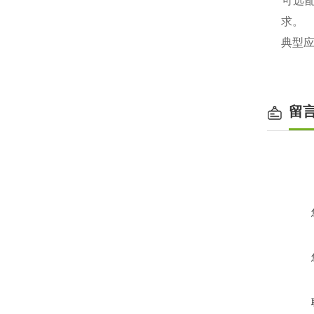
‌可选
求。
‌典型
留