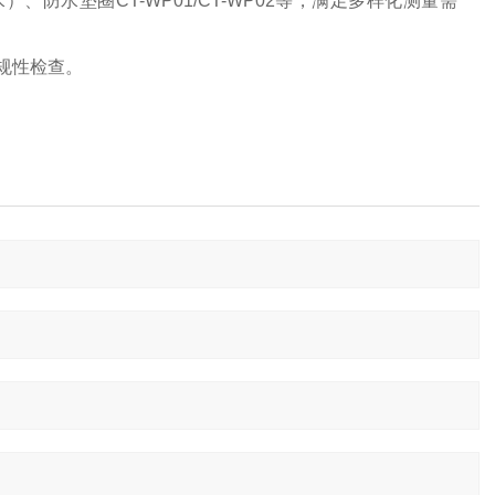
水）、防水垫圈CT-WP01/CT-WP02等，满足多样化测量需
合规性检查。