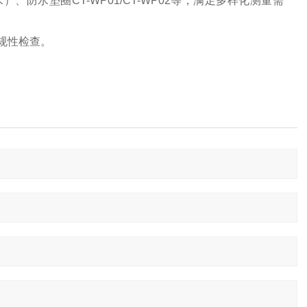
水）、防水垫圈CT-WP01/CT-WP02等，满足多样化测量需
合规性检查。