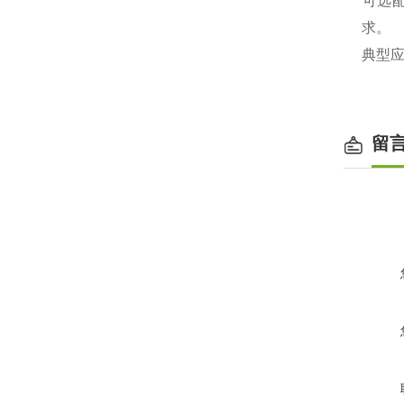
‌可选
求。
‌典型
留