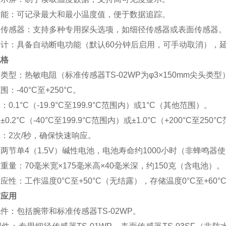
功能‌：可记录最大和最小温度值，便于数据追踪。
换传感器‌：支持多种专用探头选项，如细径传感器或表面传感器
设计‌：具备自动断电功能（默认60分钟后启用，可手动取消），
规格
器类型‌：热敏电阻（标准传感器TS-02WP为φ3×150mm尖头类型
围‌：-40°C至+250°C。
‌：0.1°C（-19.9°C至199.9°C范围内）或1°C（其他范围）。
：±0.2°C（-40°C至199.9°C范围内）或±1.0°C（+200°C至250
率‌：2次/秒，确保快速响应。
‌：两节单4（1.5V）碱性电池，电池寿命约1000小时（非蜂鸣器
与重量‌：70毫米宽×175毫米高×40毫米深，约150克（含电池）。
适应性‌：工作温度0°C至+50°C（无结露），存储温度0°C至+60°
与应用
配件‌：包括腕带和标准传感器TS-02WP。