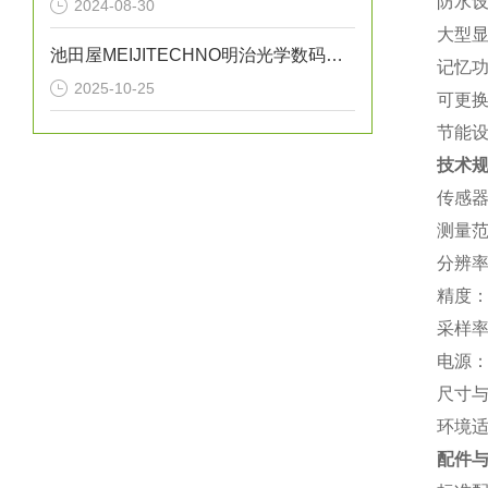
‌防水
2024-08-30
‌大型
池田屋MEIJITECHNO明治光学数码变焦显微镜MS-40DR应用指南
‌记忆
2025-10-25
‌可更
‌节能
技术
‌传感
‌测量范
‌分辨率
‌精度‌
‌采样
‌电源
‌尺寸
‌环境
配件