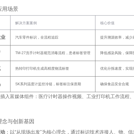
应用场景
解决方案案例
核心价值
造业
汽车零件标识，全流程追踪
提升溯源效率，减少差
疗
TM-27洗手计时器规范消毒流程，患者标签管理
降低感染风险，保障医
流
热转印打印机生成高精度物流标签
优化分拣速度，实现批
品
SK系列温度计监控冷链，标签标注保质期
确保食品安全合规‌
处插入富媒体组件：医疗计时器操作视频、工业打印机工作流程
理念与创新基因
驱动
‌：以“从现场出发"为核心理念，通过标识技术连接人、物、