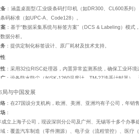
设备
‌：涵盖桌面型/工业级条码打印机（如DR300、CL600系
条码标准（如UPC-A、Code128）‌。
方案
‌：基于“数据采集系统与标签方案"（DCS & Labeling
数据分析‌。
服务
‌：提供定制化标签设计、原厂耗材及技术支持‌。
特性
定性
‌：采用32位RISC处理器，内置异常监测系统，确保工业环境
性广
‌：设备防水防尘（如SK-1260温度计、TM-27洗手计时器
布局与中国发展
网络
‌：在27国设分支机构，欧洲、美洲、亚洲均有子公司，年销售额
市场
‌：
2年成立上海子公司，现设深圳分公司及广州、无锡等十多个办事处
领域：覆盖汽车制造（零件溯源）、电子业（流程管控）、医疗（