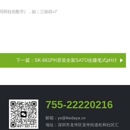
写阿拉伯数字），如：三加四=7
下一篇：
SK-661PH原装全新SATO佐藤笔式pH计
755-22220216
邮箱：ys@ikedaya.cn
地址：深圳市龙华区龙华街道松和社区汇