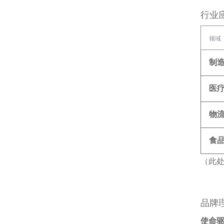
行业
领域
制
医
物
食
（此
品牌
使命