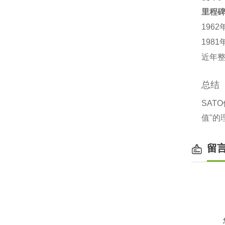
里程
196
198
近年整
总结
SAT
值"的
留