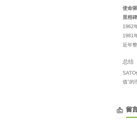
使命
里程
196
198
近年整
总结
SAT
值"的
留