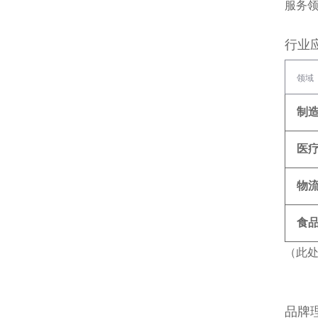
服务
行业
领域
制
医
物
食
（此
品牌