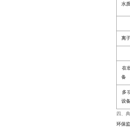
水
离
在
备
多
设
四、
环保