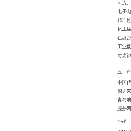
河流、
电子
精准控
化工
在线密
工业
耐腐蚀
五、
中国
深圳
青岛
服务
小结