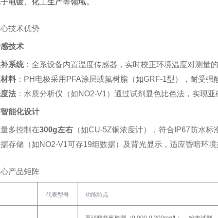
子电镀、化工生产等领域‌。
核心技术优势
传感技术
温补系统
‌：全系设备内置温度传感器，实时校正环境温度对测量的影
蚀材料
‌：PH电极采用PFA涂层或氟树脂（如GRF-1型），耐受
光度法
‌：水质分析仪（如NO2-V1）通过试剂显色比色法，实现亚
与智能化设计
量多控制在‌
300g左右
‌（如CU-5Z铜浓度计），符合IP67防水
据存储（如NO2-V1可存19组数据）及背光显示，适应昏暗环境
核心产品矩阵
代表型号
功能特点