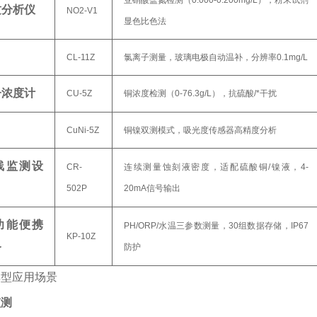
亚硝酸盐氮检测（0.000-0.200mg/L），粉末试剂
质分析仪
NO2-V1
显色比色法
CL-11Z
氯离子测量，玻璃电极自动温补，分辨率0.1mg/L
子浓度计
CU-5Z
铜浓度检测（0-76.3g/L），抗硫酸/*干扰
CuNi-5Z
铜镍双测模式，吸光度传感器高精度分析
线监测设
CR-
连续测量蚀刻液密度，适配硫酸铜/镍液，4-
502P
20mA信号输出
功能便携
PH/ORP/水温三参数测量，30组数据存储，IP67
KP-10Z
备
防护
典型应用场景
监测