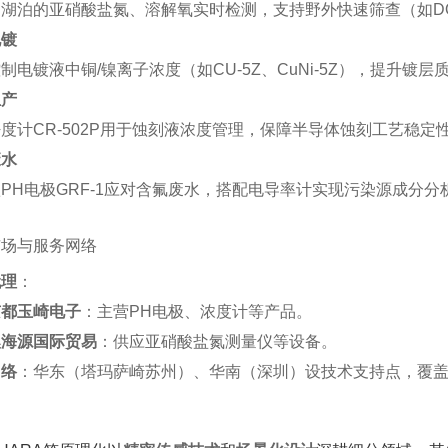
湖泊的亚硝酸盐氮、溶解氧实时检测，支持野外快速筛查（如DO-
电镀
制电镀液中铜/镍离子浓度（如CU-5Z、CuNi-5Z），提升镀层质
生产
度计CR-502P用于蚀刻液浓度管理，保障半导体蚀刻工艺稳定性
废水
PH电极GRF-1应对含氟废水，搭配电导率计实现污染源成分分析
市场与服务网络
代理
‌：
京都玉崎电子
‌：主营PH电极、浓度计等产品‌。
澳海源国际贸易
‌：供应亚硝酸盐氮测量仪等设备‌。
网络
‌：华东（塔玛萨崎苏州）、华南（深圳）设技术支持点，覆盖