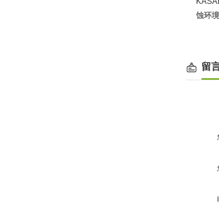
KAS
蚀环
留