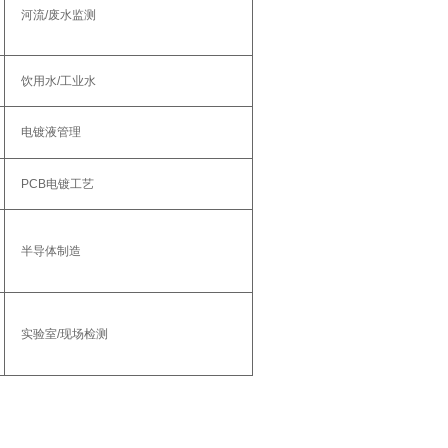
河流/废水监测‌
饮用水/工业水‌
电镀液管理‌
PCB电镀工艺‌
半导体制造‌
实验室/现场检测‌