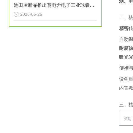
测、电
池田屋新品推出赛电舍电子工业球囊导管焊接机 MS-B01 参数介绍
2026-06-25
二、
精密
自动
耐腐
吸光
便携
设备重
内置数
三、
类别