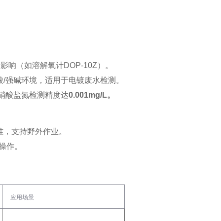
响（如溶解氧计DOP-10Z）‌。
强酸/强碱环境，适用于电镀废水检测‌。
硝酸盐氮检测精度达‌
0.001mg/L。
标准，支持野外作业‌。
操作‌。
应用场景