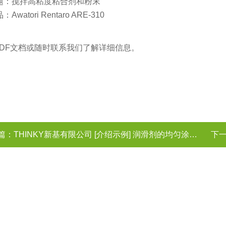
题：搅拌高粘度粘合剂和粉末
watori Rentaro ARE-310
PDF文档或随时联系我们了解详细信息。
篇：
THINKY新基有限公司 [介绍示例] 润滑剂的均匀涂抹等问题
下