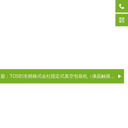
一篇：
TOSEI东精株式会社固定式真空包装机（液晶触摸屏型）“V-856W”