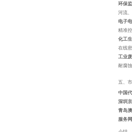
环保
河流、
电子
精准控
化工
在线密
工业
耐腐蚀
五、
中国
深圳
青岛
服务
小结