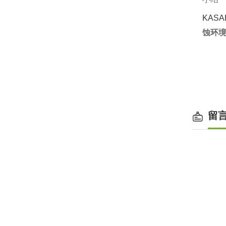
KAS
蚀环
留