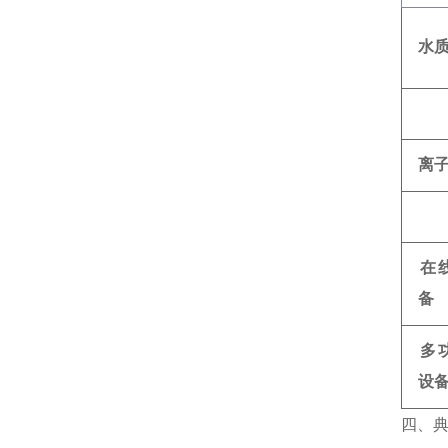
水
离
在
备
多
设
四、