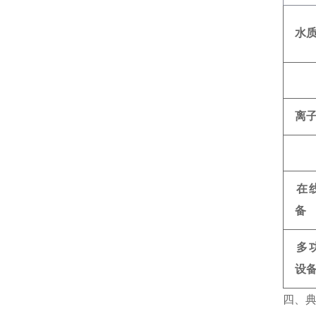
水
离
在
备
多
设
四、