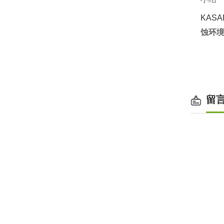
KAS
蚀环
留