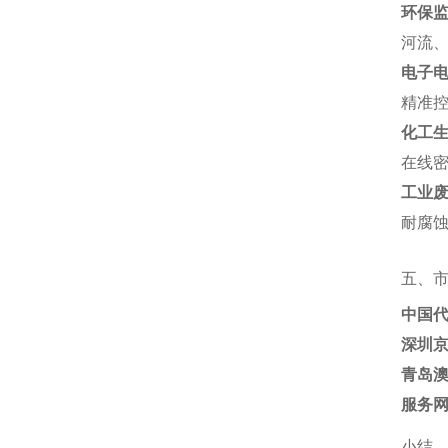
环保
河流、
电子
精准控
化工
在线密
工业
耐腐蚀
五、
中国
深圳
青岛
服务
小结