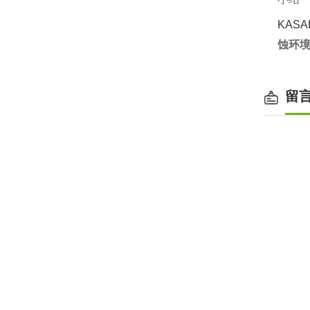
KAS
蚀环
留