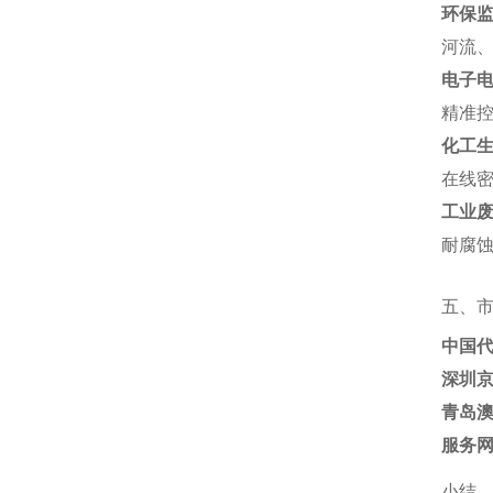
环保
河流、
电子
精准控
化工
在线密
工业
耐腐蚀
五、
中国
深圳
青岛
服务
小结