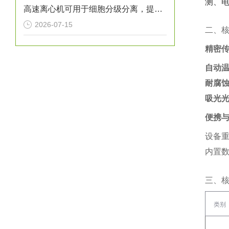
测、电
高速离心机可用于细胞分级分离，提取不同密度的细胞亚群
2026-07-15
二、
精密
自动
耐腐
吸光
便携
设备重
内置数
三、
类别