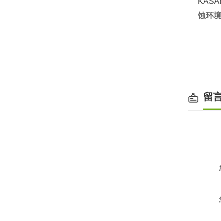
KAS
蚀环
留