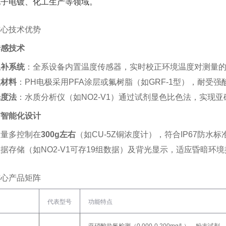
子电镀、化工生产等领域‌。
核心技术优势
传感技术
温补系统
‌：全系设备内置温度传感器，实时校正环境温度对测量的影
蚀材料
‌：PH电极采用PFA涂层或氟树脂（如GRF-1型），耐受
光度法
‌：水质分析仪（如NO2-V1）通过试剂显色比色法，实现亚
与智能化设计
量多控制在‌
300g左右
‌（如CU-5Z铜浓度计），符合IP67防水
据存储（如NO2-V1可存19组数据）及背光显示，适应昏暗环境
核心产品矩阵
代表型号
功能特点