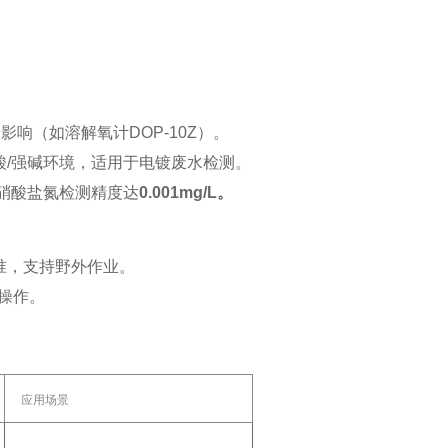
响（如溶解氧计DOP-10Z）‌。
强酸/强碱环境，适用于电镀废水检测‌。
硝酸盐氮检测精度达‌
0.001mg/L。
标准，支持野外作业‌。
操作‌。
应用场景