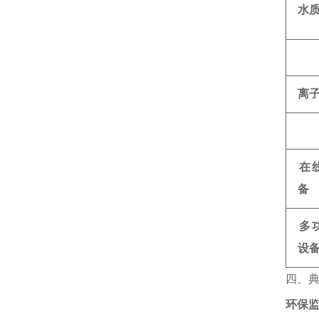
水
离
在
备
多
设
四、
环保