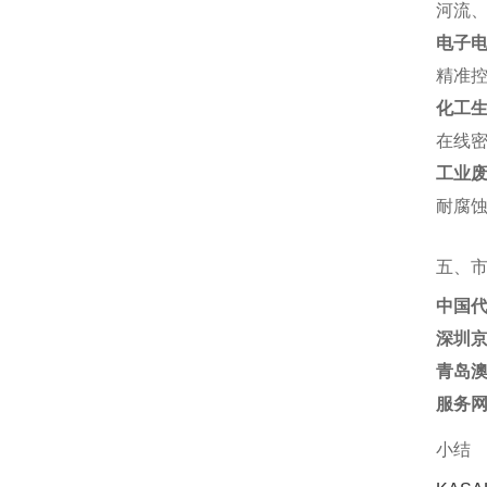
河流、
电子
精准控
化工
在线密
工业
耐腐蚀
五、
中国
深圳
青岛
服务
小结