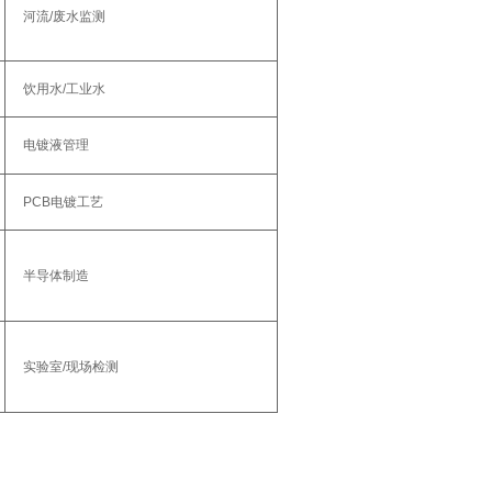
河流/废水监测‌
饮用水/工业水‌
电镀液管理‌
PCB电镀工艺‌
半导体制造‌
实验室/现场检测‌