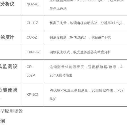
亚硝酸盐氮检测（0.000-0.200mg/L），粉末试剂
质分析仪
NO2-V1
显色比色法
CL-11Z
氯离子测量，玻璃电极自动温补，分辨率0.1mg/L
子浓度计
CU-5Z
铜浓度检测（0-76.3g/L），抗硫酸/*干扰
CuNi-5Z
铜镍双测模式，吸光度传感器高精度分析
线监测设
CR-
连续测量蚀刻液密度，适配硫酸铜/镍液，4-
502P
20mA信号输出
功能便携
PH/ORP/水温三参数测量，30组数据存储，IP67
KP-10Z
备
防护
典型应用场景
监测