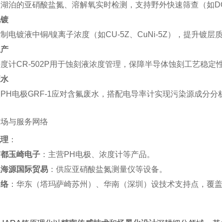
湖泊的亚硝酸盐氮、溶解氧实时检测，支持野外快速筛查（如DO-
电镀
制电镀液中铜/镍离子浓度（如CU-5Z、CuNi-5Z），提升镀层质
生产
度计CR-502P用于蚀刻液浓度管理，保障半导体蚀刻工艺稳定性
废水
PH电极GRF-1应对含氟废水，搭配电导率计实现污染源成分分析
市场与服务网络
代理
‌：
京都玉崎电子
‌：主营PH电极、浓度计等产品‌。
澳海源国际贸易
‌：供应亚硝酸盐氮测量仪等设备‌。
网络
‌：华东（塔玛萨崎苏州）、华南（深圳）设技术支持点，覆盖