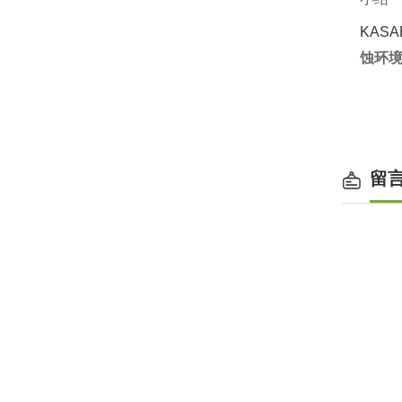
KAS
蚀环
留