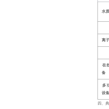
水
离
在
备
多
设
四、