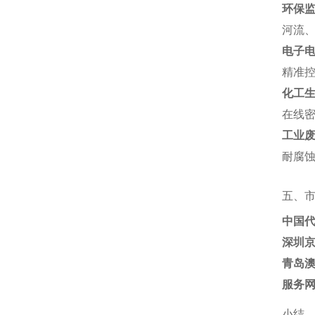
环保
河流、
电子
精准控
化工
在线密
工业
耐腐蚀
五、
中国
深圳
青岛
服务
小结