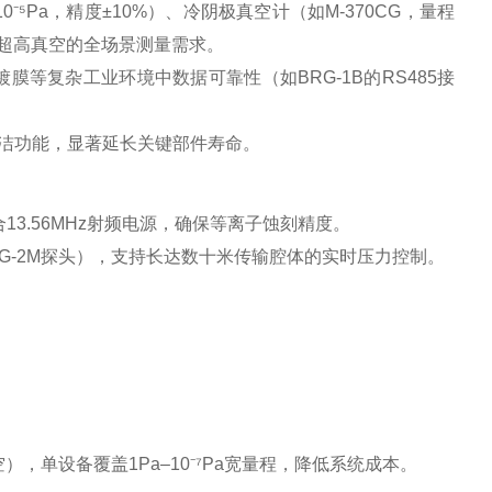
–10⁻⁵Pa，精度±10%）、冷阴极真空计（如M-370CG，量程
压到超高真空的全场景测量需求‌。
膜等复杂工业环境中数据可靠性（如BRG-1B的RS485接
清洁功能，显著延长关键部件寿命‌。
配合13.56MHz射频电源，确保等离子蚀刻精度‌。
G-2M探头），支持长达数十米传输腔体的实时压力控制‌。
，单设备覆盖1Pa–10⁻⁷Pa宽量程，降低系统成本‌。