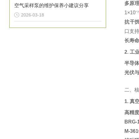
多原
空气采样泵的维护保养小建议分享
1×1
2026-03-18
抗干
口支持
长寿
2. 
半导
光伏
二、
1. 
高精
BRG
M-3