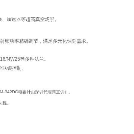
接、加速器等超高真空场景‌。
00W射频功率精确调节，满足多元化蚀刻需求‌。
6/NW25等多种法兰‌。
全联锁控制‌。
-342DG电容计由深圳代理商直供）‌。
久性‌。