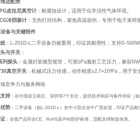
环境适配类
50PG皮拉尼真空计
‌：耐腐蚀设计，适用于化学活性气体环境‌。
70CG冷阴极计
‌：无热灯丝结构，避免高温损伤，专用于电子束焊
工艺设备与关键部件
系统
‌：L-201D-L二手设备仍被重用，印证其耐用性；支持0–5
探头与开关
‌：
2系列探头
‌：金属封装微型规管，可测1Pa溅射工艺压力，兼容NW1
7730真空开关
‌：机械式压力传感，动作精度±2.7×10³Pa，用于安
市场竞争力与服务网络
化支持
‌：在中国设立南京、深圳等7个支社，提供技术响应与备件供应（如M
比优势
‌：二手设备（如L-201D-L）在中小型企业中广受欢迎，印证产品耐
认证
‌：全线产品符合CE、RoHS及IP40防护标准，适配全球制造体系‌。