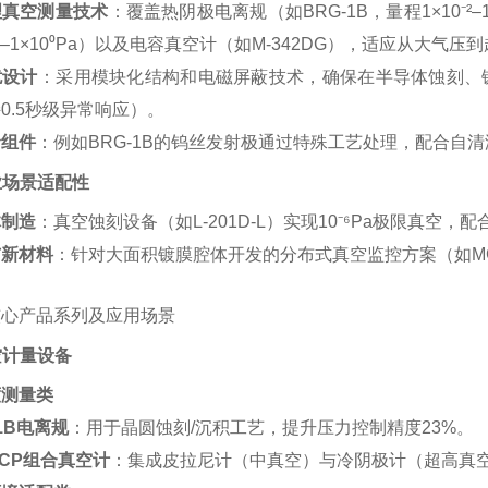
理真空测量技术
‌：覆盖热阴极电离规（如BRG-1B，量程1×10⁻²
0⁻⁷–1×10⁰Pa）以及电容真空计（如M-342DG），适应从大气
扰设计
‌：采用模块化结构和电磁屏蔽技术，确保在半导体蚀刻、镀
0.5秒级异常响应）。
命组件
‌：例如BRG-1B的钨丝发射极通过特殊工艺处理，配合自
工业场景适配性
体制造
‌：真空蚀刻设备（如L-201D-L）实现10⁻⁶Pa极限真空，
与新材料
‌：针对大面积镀膜腔体开发的分布式真空监控方案（如M
核心产品系列及应用场景
真空计量设备
度测量类
-1B电离规
‌：用于晶圆蚀刻/沉积工艺，提升压力控制精度23%。
61CP组合真空计
‌：集成皮拉尼计（中真空）与冷阴极计（超高真空）