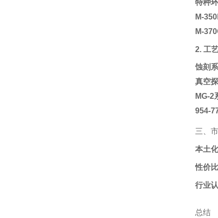
特种
M-3
M-3
2. 
蚀刻
真空
MG-
954-
三、
本土
性价
行业
总结