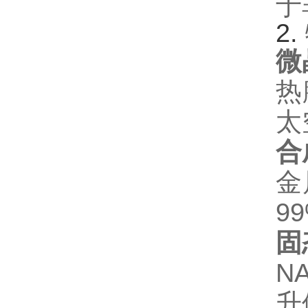
于
2. ‌
微
热
太
合
金
9
固
N
升