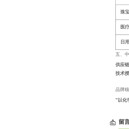
珠
医
日
五、
供应
技术
品牌
"以化
留