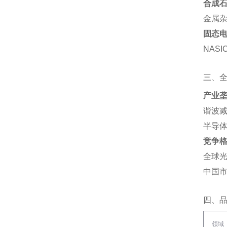
合成石
金属杂
固态
NAS
三、
产业
谐波减
半导体
竞争
全球光
中国市
四、
领域