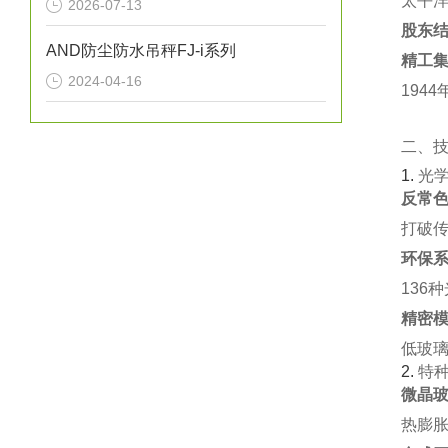
太平洋
2026-07-13
股东
AND防尘防水吊秤FJ-i系列
精工
2024-04-16
194
二、
1. ‌
光
反常色
打破传
环保系
136
精密模
低玻璃
2. ‌
特
微晶玻
热膨胀