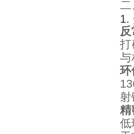
二
1. ‌
反
打
与
环
1
射
精
低