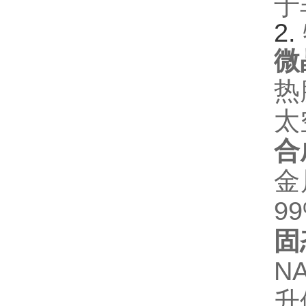
于
2. ‌
微
热
太
合
金
9
固
N
升