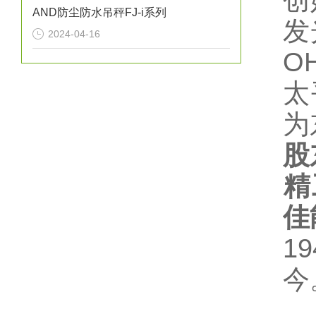
创
AND防尘防水吊秤FJ-i系列
发
2024-04-16
O
太
为
股
精
佳
1
今