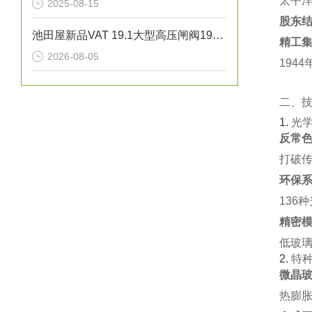
太平洋
2025-08-15
股东
池田屋新品VAT 19.1大型高压闸阀19158-PE44正式发布
精工
2026-08-05
194
二、
1. ‌
光
反常色
打破传
环保系
136
精密模
低玻璃
2. ‌
特
微晶玻
热膨胀