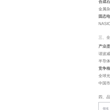
合成石
金属杂
固态
NAS
三、
产业
谐波减
半导体
竞争
全球光
中国市
四、
领域