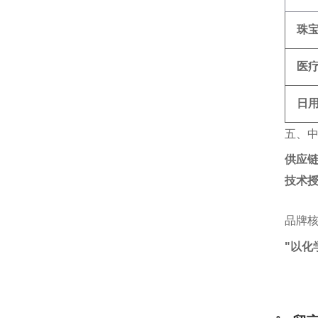
珠
医
日
五、
供应
技术
品牌
"以化