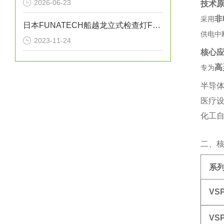
2026-06-23
技术
非
采用‌
日本FUNATECH船越龙立式检查灯FY-18N原装全新
供电中
2023-11-24
核心
高
专为‌
半导体
医疗
化工自
二、
系
VS
VS