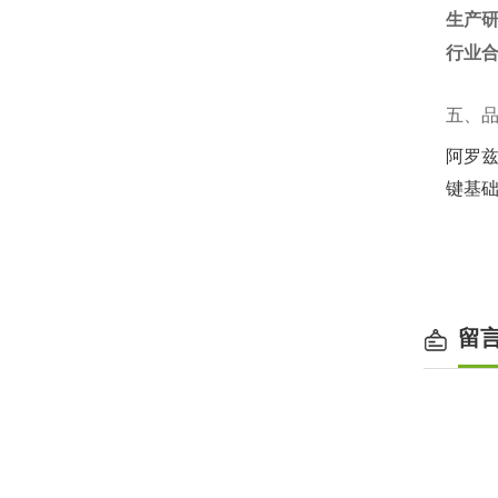
生产
行业
五、
阿罗兹以
键基
留