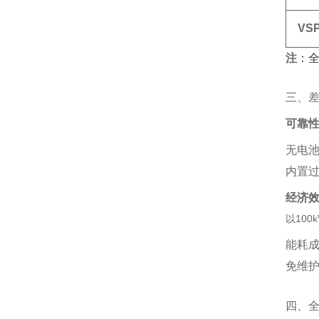
VS
注
‌：
三、
可靠
无电池
内置过
经济
以100
能耗成
免维护
四、