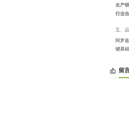
生产
行业
五、
阿罗兹以
键基
留