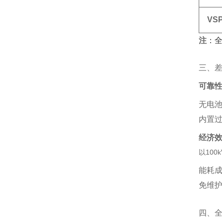
VS
注
‌：
三、
可靠
无电池
内置过
经济
以100
能耗成
免维护
四、