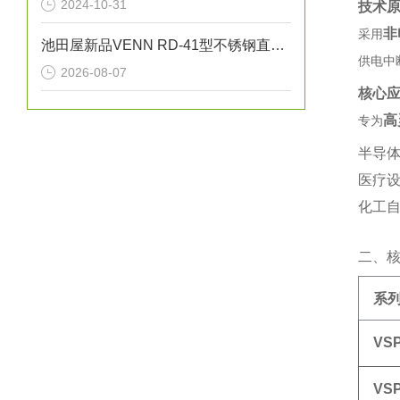
2024-10-31
技术
非
采用‌
池田屋新品VENN RD-41型不锈钢直动式蒸汽减压阀RD41-D-M25正式发布
供电中
2026-08-07
核心
高
专为‌
半导体
医疗
化工自
二、
系
VS
VS