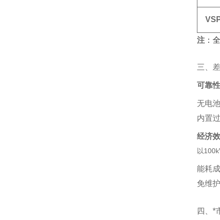
VS
注
‌：
三、
可靠
无电池
内置过
经济
以100
能耗成
免维护
四、*