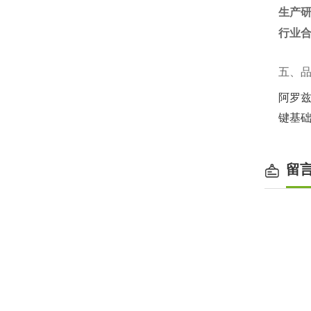
生产
行业
五、
阿罗兹以
键基
留