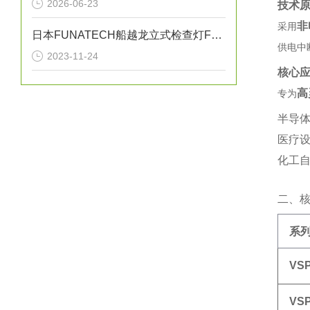
2026-06-23
技术
非
采用‌
日本FUNATECH船越龙立式检查灯FY-18N原装全新
供电中
2023-11-24
核心
高
专为‌
半导体
医疗
化工自
二、
系
VS
VS